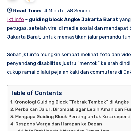
Read Time:
4 Minute, 38 Second
jkt.info
–
guiding block Angke Jakarta Barat
yang 
petugas, setelah viral di media sosial dan mendapat 
Jakarta Barat, untuk memastikan jalur pemandu tuna
Sobat jkt.info mungkin sempat melihat foto dan vid
penyandang disabilitas justru “mentok” ke arah dindi
cukup ramai dilalui pejalan kaki dan commuters di Ja
Table of Contents
Kronologi Guiding Block “Tabrak Tembok” di Angke
Perbaikan Jalur: Dirombak agar Lebih Aman dan Fu
Mengapa Guiding Block Penting untuk Kota seperti
Respons Warga dan Harapan ke Depan
Info Praktis untuk Warga dan Commuters