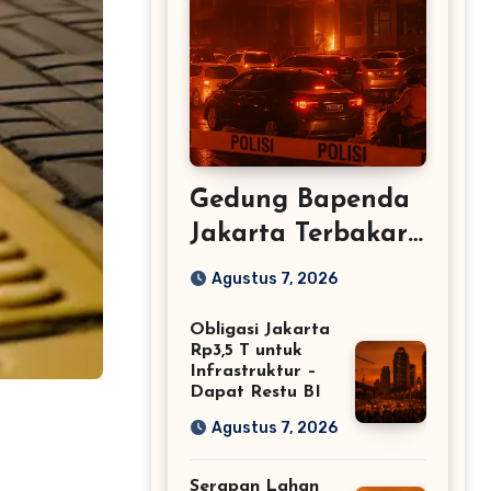
Gedung Bapenda
Jakarta Terbakar:
Lalu Lintas
Agustus 7, 2026
Tersendat
Obligasi Jakarta
Rp3,5 T untuk
Infrastruktur –
Dapat Restu BI
Agustus 7, 2026
Serapan Lahan