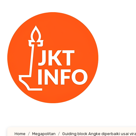
Lewati
ke
konten
Home
Megapolitan
Guiding block Angke diperbaiki usai vir