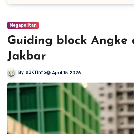
Megapolitan
Guiding block Angke d
Jakbar
By
#JKTInfo
April 15, 2026