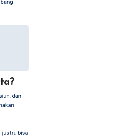
ubang
ta?
siun, dan
unakan
 justru bisa