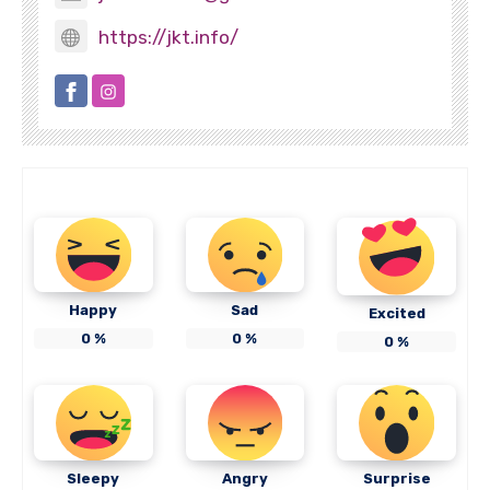
https://jkt.info/
Happy
Sad
Excited
0
%
0
%
0
%
Sleepy
Angry
Surprise