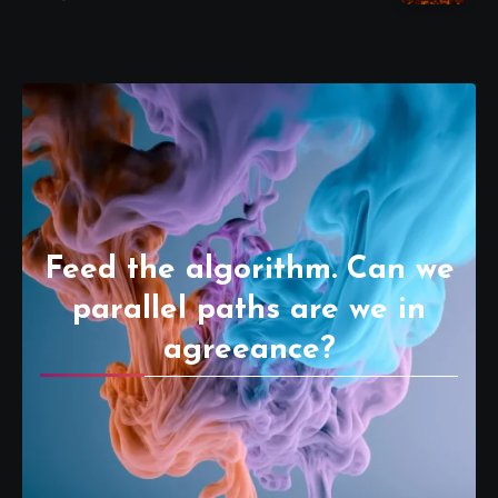
Feed the algorithm. Can we
parallel paths are we in
agreeance?