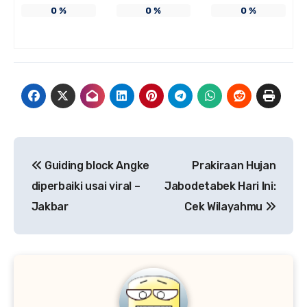
0
%
0
%
0
%
Navigasi
Guiding block Angke
Prakiraan Hujan
pos
diperbaiki usai viral –
Jabodetabek Hari Ini:
Jakbar
Cek Wilayahmu