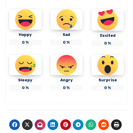
Happy
Sad
Excited
0
%
0
%
0
%
Sleepy
Angry
Surprise
0
%
0
%
0
%