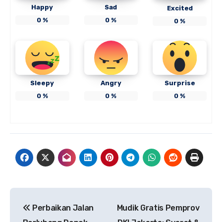
Happy
Sad
Excited
0
%
0
%
0
%
Sleepy
Angry
Surprise
0
%
0
%
0
%
Navigasi
Perbaikan Jalan
Mudik Gratis Pemprov
pos