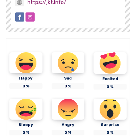
https://jkt.info/
Happy
Sad
Excited
0
%
0
%
0
%
Sleepy
Angry
Surprise
0
%
0
%
0
%