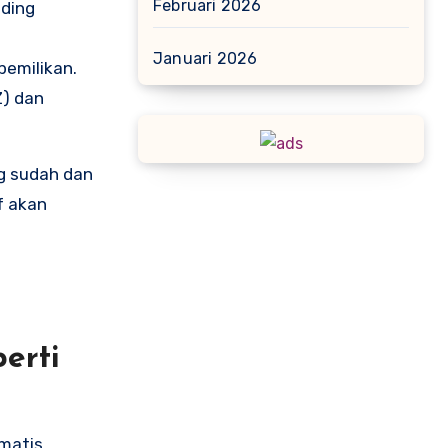
Februari 2026
nding
Januari 2026
emilikan.
Z) dan
ng sudah dan
f akan
erti
omatis