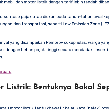
mobil dan motor listrik dengan tarif lebih rendah diba
rsentase pajak atau diskon pada tahun-tahun awal kep
kungan dan transportasi, seperti Low Emission Zone (LE
 sinyal yang disampaikan Pemprov cukup jelas: warga ya
kul dengan beban pajak tinggi secara mendadak. Insenti
s.
erbaru
r Listrik: Bentuknya Bakal Sep
atau motor listrik tentu khawatir kalau kata “pajak” ot