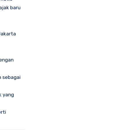
ajak baru
Jakarta
dengan
h sebagai
k yang
rti