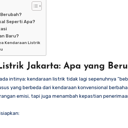
g Berubah?
kal Seperti Apa?
asi
an Baru?
a Kendaraan Listrik
au
strik Jakarta: Apa yang Ber
 intinya: kendaraan listrik tidak lagi sepenuhnya “beb
husus yang berbeda dari kendaraan konvensional berbaha
urangan emisi, tapi juga menambah kepastian penerimaa
isiapkan: