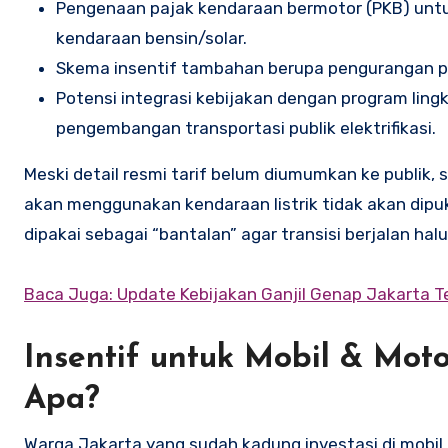
Pengenaan pajak kendaraan bermotor (PKB) untuk 
kendaraan bensin/solar.
Skema insentif tambahan berupa pengurangan pe
Potensi integrasi kebijakan dengan program ling
pengembangan transportasi publik elektrifikasi.
Meski detail resmi tarif belum diumumkan ke publik,
akan menggunakan kendaraan listrik tidak akan dipu
dipakai sebagai “bantalan” agar transisi berjalan halu
Baca Juga: Update Kebijakan Ganjil Genap Jakarta T
Insentif untuk Mobil & Moto
Apa?
Warga Jakarta yang sudah kadung investasi di mobil 