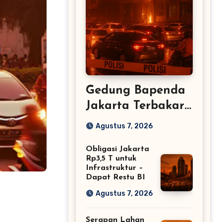
Gedung Bapenda
Jakarta Terbakar:
Lalu Lintas
Agustus 7, 2026
Tersendat
Obligasi Jakarta
Rp3,5 T untuk
Infrastruktur –
Dapat Restu BI
Agustus 7, 2026
Serapan Lahan