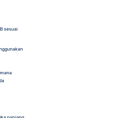
B sesuai
menggunakan
i mana
da
ngka panjang