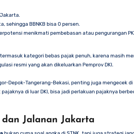
 Jakarta.
ta, sehingga BBNKB bisa 0 persen.
, berpotensi menikmati pembebasan atau pengurangan PK
ak termasuk kategori bebas pajak penuh, karena masih 
gulasi resmi yang akan dikeluarkan Pemprov DKI.
gor-Depok-Tangerang-Bekasi, penting juga mengecek d
pajaknya di luar DKI, bisa jadi perlakuan pajaknya berbe
dan Jalanan Jakarta
ta
bukan cuma soal angka di STNK, tapi juga strategi ja