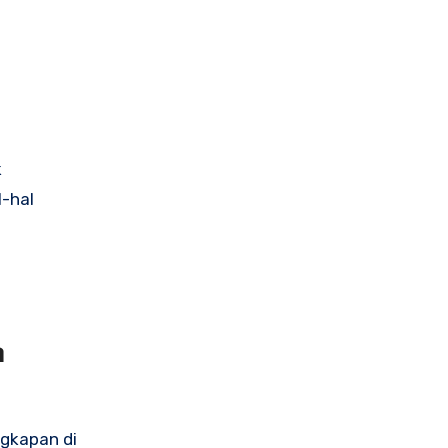
k
l-hal
h
ngkapan di