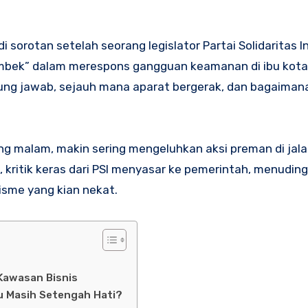
i sorotan setelah seorang legislator Partai Solidaritas 
lembek” dalam merespons gangguan keamanan di ibu kot
gung jawab, sejauh mana aparat bergerak, dan bagaimana
g malam, makin sering mengeluhkan aksi preman di jala
u, kritik keras dari PSI menyasar ke pemerintah, menudin
isme yang kian nekat.
Kawasan Bisnis
u Masih Setengah Hati?