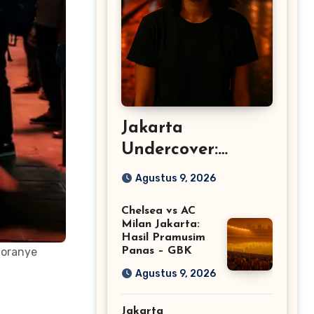
Jakarta
Undercover:
Members Only
Agustus 9, 2026
Angkat Suara
Chelsea vs AC
Perempuan
Milan Jakarta:
Hasil Pramusim
 oranye
Panas – GBK
Agustus 9, 2026
Jakarta