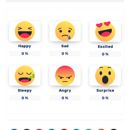
Happy
Sad
Excited
0
%
0
%
0
%
Sleepy
Angry
Surprise
0
%
0
%
0
%