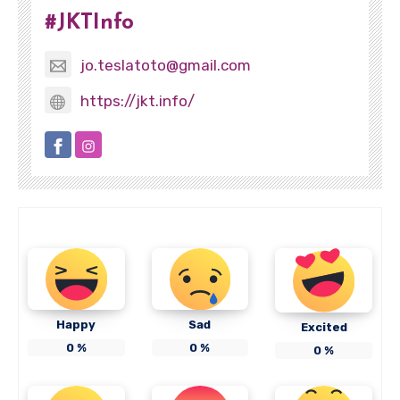
#JKTInfo
jo.teslatoto@gmail.com
https://jkt.info/
Happy
Sad
Excited
0
%
0
%
0
%