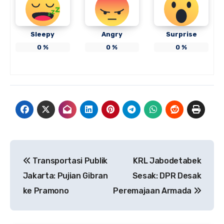
Sleepy
Angry
Surprise
0
%
0
%
0
%
Navigasi
Transportasi Publik
KRL Jabodetabek
pos
Jakarta: Pujian Gibran
Sesak: DPR Desak
ke Pramono
Peremajaan Armada