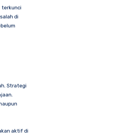
 terkunci
salah di
sebelum
h. Strategi
njaan.
 maupun
kan aktif di