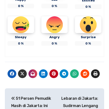
Excited
0
%
0
%
0
%
Sleepy
Angry
Surprise
0
%
0
%
0
%
Navigasi
51 Persen Pemudik
Lebaran di Jakarta:
pos
Masih di Jakarta: Ini
Sudirman Lengang