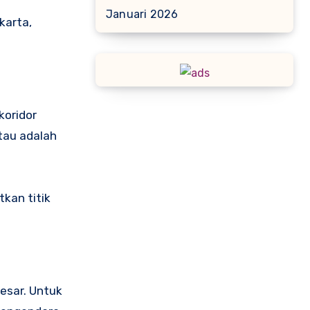
Januari 2026
karta,
koridor
ntau adalah
kan titik
besar. Untuk