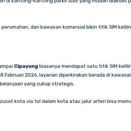
tkan di kantong-kantong parkir luas yang mudah diakses
erumahan, dan kawasan komersial bikin titik SIM kelilin
ampai
Cipayung
biasanya mendapat satu titik SIM kelilin
8 Februari 2026, layanan diperkirakan berada di kawasan
rbelanjaan yang cukup strategis.
usat kota via tol dalam kota atau jalur arteri bisa me