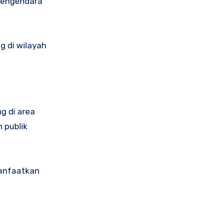
 pengendara
g di wilayah
g di area
 publik
manfaatkan