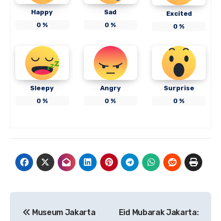
Happy
Sad
Excited
0
%
0
%
0
%
Sleepy
Angry
Surprise
0
%
0
%
0
%
Navigasi
Museum Jakarta
Eid Mubarak Jakarta: