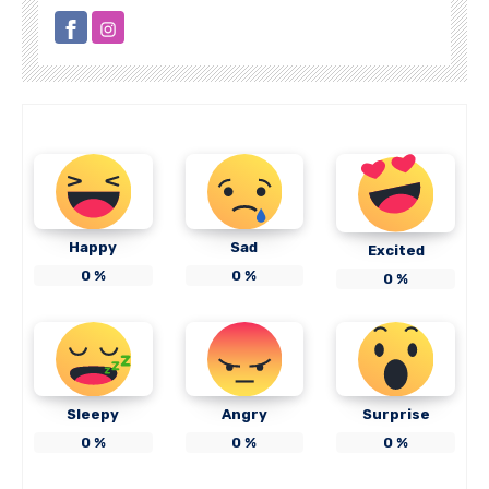
Happy
Sad
Excited
0
%
0
%
0
%
Sleepy
Angry
Surprise
0
%
0
%
0
%