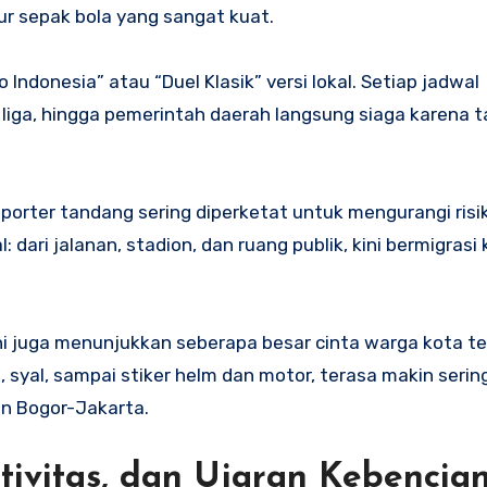
r sepak bola yang sangat kuat.
o Indonesia” atau “Duel Klasik” versi lokal. Setiap jadwal
iga, hingga pemerintah daerah langsung siaga karena 
uporter tandang sering diperketat untuk mengurangi ris
al: dari jalanan, stadion, dan ruang publik, kini bermigrasi
 ini juga menunjukkan seberapa besar cinta warga kota t
e, syal, sampai stiker helm dan motor, terasa makin sering
an Bogor-Jakarta.
ativitas, dan Ujaran Kebencia