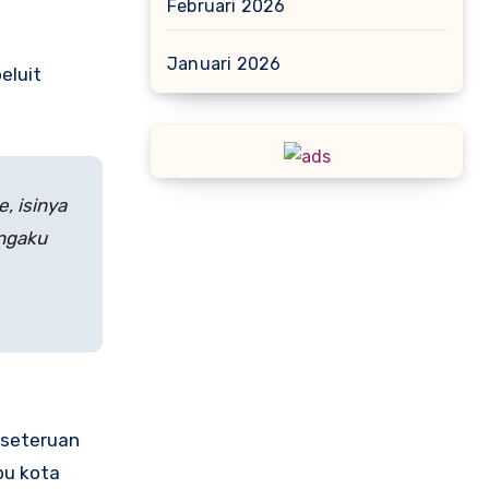
Februari 2026
Januari 2026
eluit
, isinya
engaku
rseteruan
bu kota