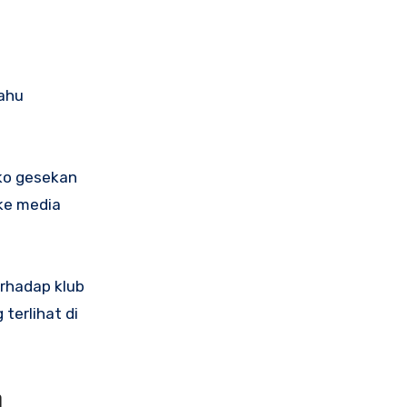
tahu
iko gesekan
 ke media
erhadap klub
 terlihat di
n