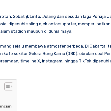
rotan, Sobat jkt.info. Jelang dan sesudah laga Persija J
sosial dipenuhi saling ejek antarsuporter, memperlihatka
i dalam stadion maupun di dunia maya.
emang selalu membawa atmosfer berbeda. Di Jakarta, t
n kafe sekitar Gelora Bung Karno (GBK), obrolan soal Per
bersamaan, timeline X, Instagram, hingga TikTok dipenuh
l
bencian