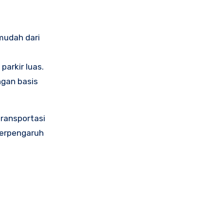
mudah dari
parkir luas.
ngan basis
transportasi
berpengaruh