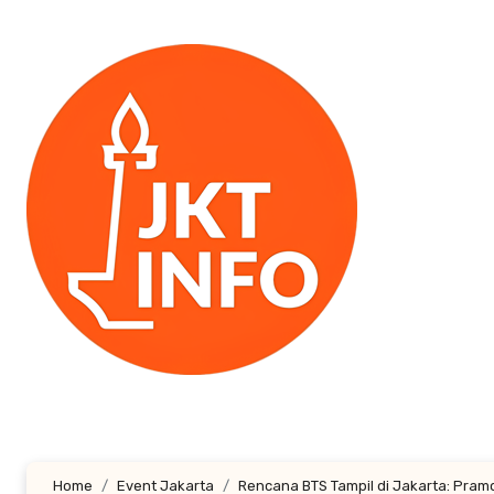
Lewati
ke
konten
Home
Event Jakarta
Rencana BTS Tampil di Jakarta: Pramo