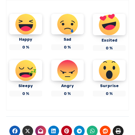
Happy
Sad
Excited
0
%
0
%
0
%
Sleepy
Angry
Surprise
0
%
0
%
0
%