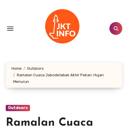
Lewati
ke
konten
Home
Outdoors
Ramalan Cuaca Jabodetabek Akhir Pekan: Hujan
Menurun
Outdoors
Ramalan Cuaca