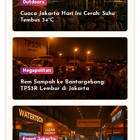
Outdoors
Cuaca Jakarta Hari Ini Cerah: Suhu
Tembus 34°C
Megapolitan
Rem Sampah ke Bantargebang:
TPS3R Lembur di Jakarta
Event Jakarta