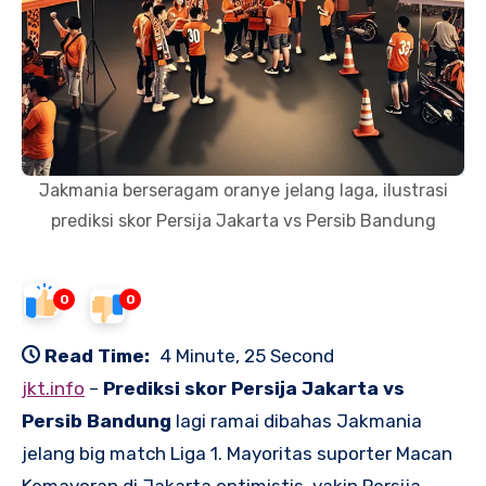
Jakmania berseragam oranye jelang laga, ilustrasi
prediksi skor Persija Jakarta vs Persib Bandung
0
0
Read Time:
4 Minute, 25 Second
jkt.info
–
Prediksi skor Persija Jakarta vs
Persib Bandung
lagi ramai dibahas Jakmania
jelang big match Liga 1. Mayoritas suporter Macan