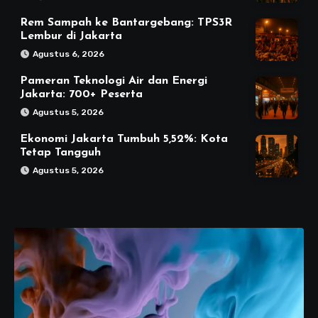
Rem Sampah ke Bantargebang: TPS3R
Lembur di Jakarta
Agustus 6, 2026
Pameran Teknologi Air dan Energi
Jakarta: 700+ Peserta
Agustus 5, 2026
Ekonomi Jakarta Tumbuh 5,52%: Kota
Tetap Tangguh
Agustus 5, 2026