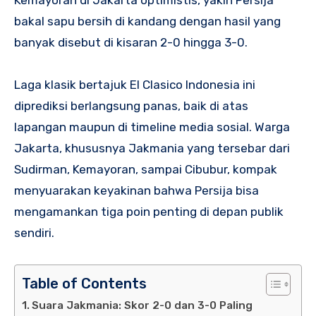
Kemayoran di Jakarta optimistis, yakin Persija
bakal sapu bersih di kandang dengan hasil yang
banyak disebut di kisaran 2-0 hingga 3-0.
Laga klasik bertajuk El Clasico Indonesia ini
diprediksi berlangsung panas, baik di atas
lapangan maupun di timeline media sosial. Warga
Jakarta, khususnya Jakmania yang tersebar dari
Sudirman, Kemayoran, sampai Cibubur, kompak
menyuarakan keyakinan bahwa Persija bisa
mengamankan tiga poin penting di depan publik
sendiri.
Table of Contents
Suara Jakmania: Skor 2-0 dan 3-0 Paling