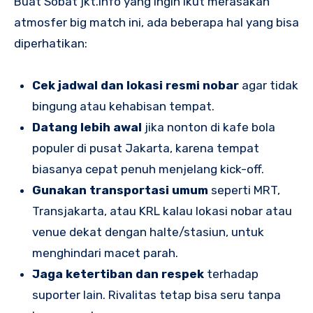
Buat Sobat jkt.info yang ingin ikut merasakan
atmosfer big match ini, ada beberapa hal yang bisa
diperhatikan:
Cek jadwal dan lokasi resmi nobar
agar tidak
bingung atau kehabisan tempat.
Datang lebih awal
jika nonton di kafe bola
populer di pusat Jakarta, karena tempat
biasanya cepat penuh menjelang kick-off.
Gunakan transportasi umum
seperti MRT,
Transjakarta, atau KRL kalau lokasi nobar atau
venue dekat dengan halte/stasiun, untuk
menghindari macet parah.
Jaga ketertiban dan respek
terhadap
suporter lain. Rivalitas tetap bisa seru tanpa