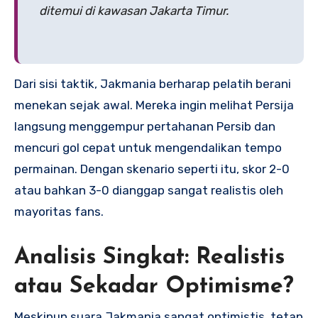
ditemui di kawasan Jakarta Timur.
Dari sisi taktik, Jakmania berharap pelatih berani
menekan sejak awal. Mereka ingin melihat Persija
langsung menggempur pertahanan Persib dan
mencuri gol cepat untuk mengendalikan tempo
permainan. Dengan skenario seperti itu, skor 2-0
atau bahkan 3-0 dianggap sangat realistis oleh
mayoritas fans.
Analisis Singkat: Realistis
atau Sekadar Optimisme?
Meskipun suara Jakmania sangat optimistis, tetap