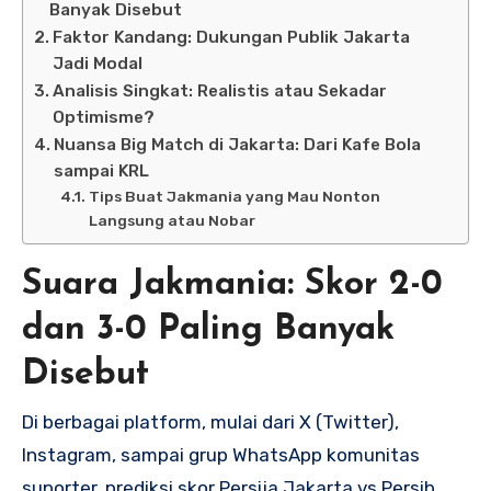
Banyak Disebut
Faktor Kandang: Dukungan Publik Jakarta
Jadi Modal
Analisis Singkat: Realistis atau Sekadar
Optimisme?
Nuansa Big Match di Jakarta: Dari Kafe Bola
sampai KRL
Tips Buat Jakmania yang Mau Nonton
Langsung atau Nobar
Suara Jakmania: Skor 2-0
dan 3-0 Paling Banyak
Disebut
Di berbagai platform, mulai dari X (Twitter),
Instagram, sampai grup WhatsApp komunitas
suporter, prediksi skor Persija Jakarta vs Persib