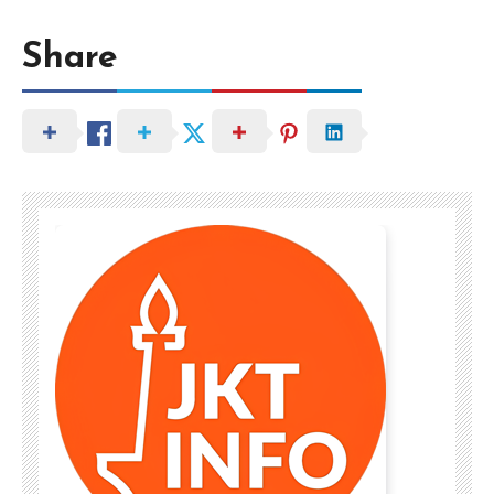
Share