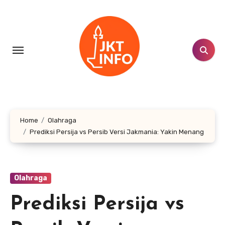
Lewati
ke
konten
Home
Olahraga
Prediksi Persija vs Persib Versi Jakmania: Yakin Menang
Olahraga
Prediksi Persija vs