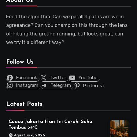
About Us
Feed the algorithm. Can we parallel paths are we in
agreeance? Can you champion this through the lens
of hitting the ground running, but looks great, can
we try it a different way?
Follow Us
Facebook
Twitter
YouTube
Instagram
Telegram
Pinterest
Latest Posts
Cuaca Jakarta Hari Ini Cerah: Suhu
Tembus 34°C
Agustus 6, 2026