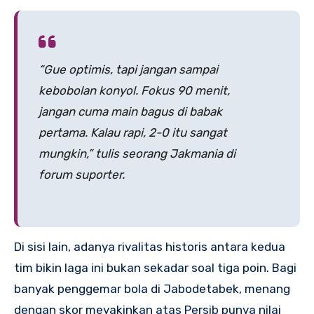
“Gue optimis, tapi jangan sampai
kebobolan konyol. Fokus 90 menit,
jangan cuma main bagus di babak
pertama. Kalau rapi, 2-0 itu sangat
mungkin,” tulis seorang Jakmania di
forum suporter.
Di sisi lain, adanya rivalitas historis antara kedua
tim bikin laga ini bukan sekadar soal tiga poin. Bagi
banyak penggemar bola di Jabodetabek, menang
dengan skor meyakinkan atas Persib punya nilai