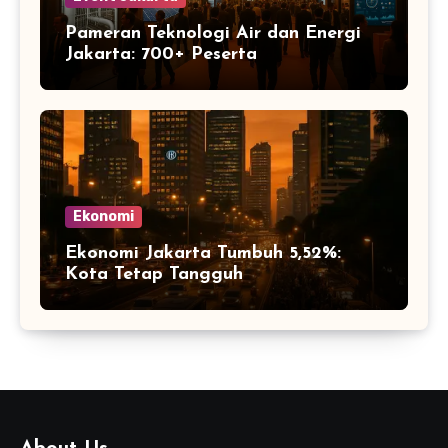
Pameran Teknologi Air dan Energi
Jakarta: 700+ Peserta
Ekonomi
Ekonomi Jakarta Tumbuh 5,52%:
Kota Tetap Tangguh