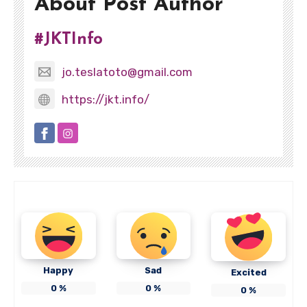
About Post Author
#JKTInfo
jo.teslatoto@gmail.com
https://jkt.info/
Happy
Sad
Excited
0
%
0
%
0
%