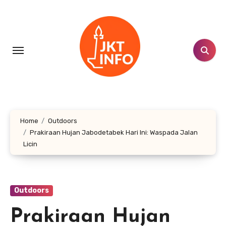
Lewati
ke
konten
Home
Outdoors
Prakiraan Hujan Jabodetabek Hari Ini: Waspada Jalan
Licin
Outdoors
Prakiraan Hujan