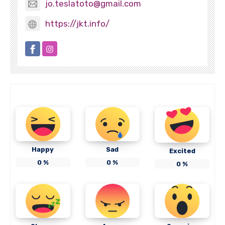
jo.teslatoto@gmail.com
https://jkt.info/
Happy
Sad
Excited
0
%
0
%
0
%