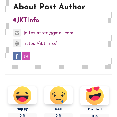
About Post Author
#JKTInfo
jo.teslatoto@gmail.com
https://jkt.info/
Happy
Sad
Excited
0
%
0
%
0
%