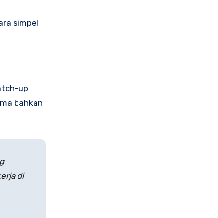
ara simpel
atch-up
tama bahkan
ng
erja di