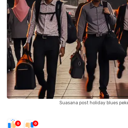
Suasana post holiday blues peke
0
0