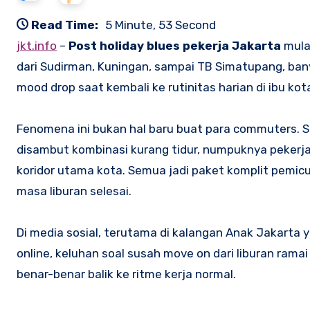
Read Time:
5 Minute, 53 Second
jkt.info
–
Post holiday blues pekerja Jakarta
mulai
dari Sudirman, Kuningan, sampai TB Simatupang, ba
mood drop saat kembali ke rutinitas harian di ibu ko
Fenomena ini bukan hal baru buat para commuters. Set
disambut kombinasi kurang tidur, numpuknya pekerja
koridor utama kota. Semua jadi paket komplit pemicu 
masa liburan selesai.
Di media sosial, terutama di kalangan Anak Jakarta y
online, keluhan soal susah move on dari liburan ra
benar-benar balik ke ritme kerja normal.