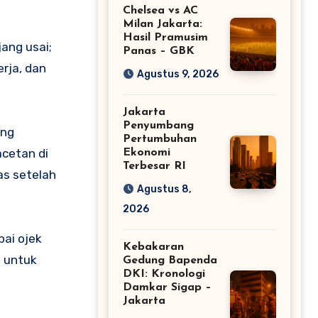
Chelsea vs AC
Milan Jakarta:
Hasil Pramusim
jang usai;
Panas – GBK
rja, dan
Agustus 9, 2026
Jakarta
Penyumbang
ung
Pertumbuhan
acetan di
Ekonomi
Terbesar RI
as setelah
Agustus 8,
2026
pai ojek
Kebakaran
i untuk
Gedung Bapenda
DKI: Kronologi
Damkar Sigap –
Jakarta