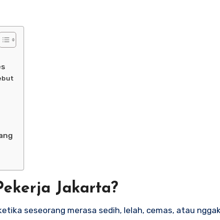
es
ebut
jang
Pekerja Jakarta?
 ketika seseorang merasa sedih, lelah, cemas, atau ngga