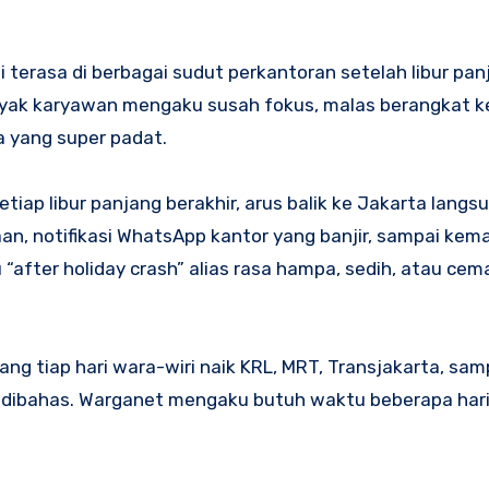
 terasa di berbagai sudut perkantoran setelah libur pan
nyak karyawan mengaku susah fokus, malas berangkat ke
ta yang super padat.
iap libur panjang berakhir, arus balik ke Jakarta langs
an, notifikasi WhatsApp kantor yang banjir, sampai kem
“after holiday crash” alias rasa hampa, sedih, atau cem
ang tiap hari wara-wiri naik KRL, MRT, Transjakarta, sam
mai dibahas. Warganet mengaku butuh waktu beberapa har