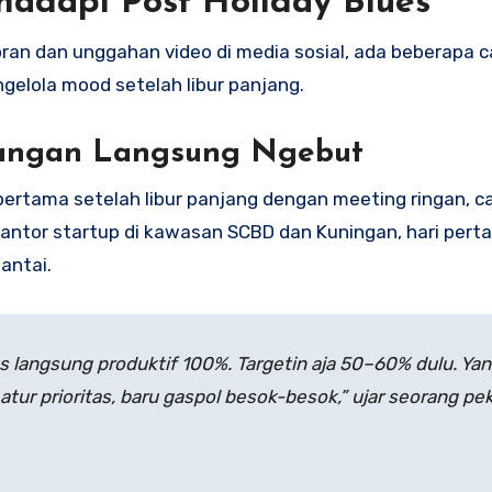
hadapi Post Holiday Blues
ran dan unggahan video di media sosial, ada beberapa c
gelola mood setelah libur panjang.
, Jangan Langsung Ngebut
pertama setelah libur panjang dengan meeting ringan, c
a kantor startup di kawasan SCBD dan Kuningan, hari per
santai.
s langsung produktif 100%. Targetin aja 50–60% dulu. Ya
 atur prioritas, baru gaspol besok-besok,” ujar seorang pek