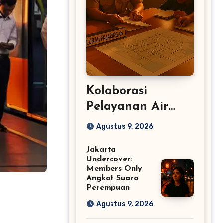
Kolaborasi
Pelayanan Air
Bersih
Agustus 9, 2026
Penjaringan:
Jakarta
Langkah Baru DKI
Undercover:
Members Only
Angkat Suara
Perempuan
Agustus 9, 2026