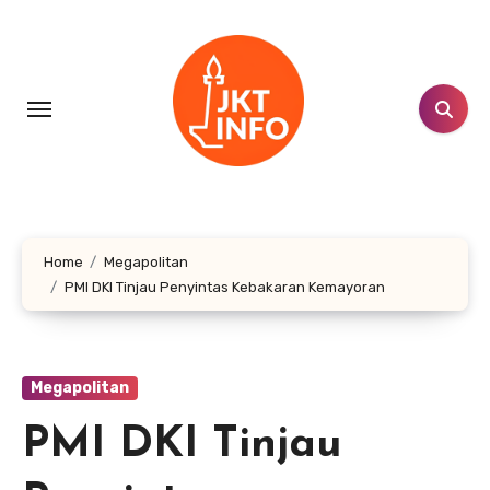
Lewati
ke
konten
Home
Megapolitan
PMI DKI Tinjau Penyintas Kebakaran Kemayoran
Megapolitan
PMI DKI Tinjau