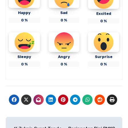
Happy
Sad
Excited
0
%
0
%
0
%
Sleepy
Angry
Surprise
0
%
0
%
0
%
Navigasi