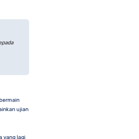
kepada
 bermain
ainkan ujian
a yang lagi