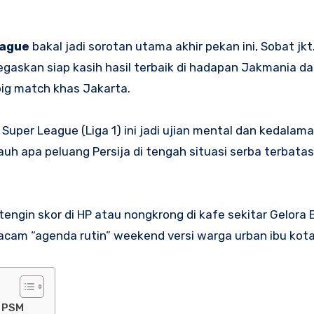
eague
bakal jadi sorotan utama akhir pekan ini, Sobat jkt
askan siap kasih hasil terbaik di hadapan Jakmania da
ig match khas Jakarta.
 Super League (Liga 1) ini jadi ujian mental dan kedalam
h apa peluang Persija di tengah situasi serba terbatas i
ngin skor di HP atau nongkrong di kafe sekitar Gelora
macam “agenda rutin” weekend versi warga urban ibu kota
i PSM