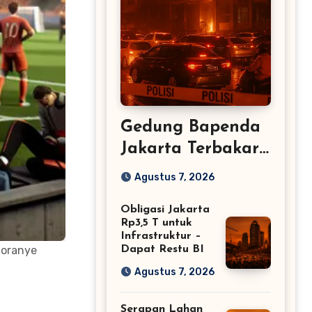
Gedung Bapenda
Jakarta Terbakar:
Lalu Lintas
Agustus 7, 2026
Tersendat
Obligasi Jakarta
Rp3,5 T untuk
Infrastruktur –
 oranye
Dapat Restu BI
Agustus 7, 2026
Serapan Lahan