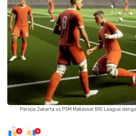
Persija Jakarta vs PSM Makassar BRI League denga
0
0