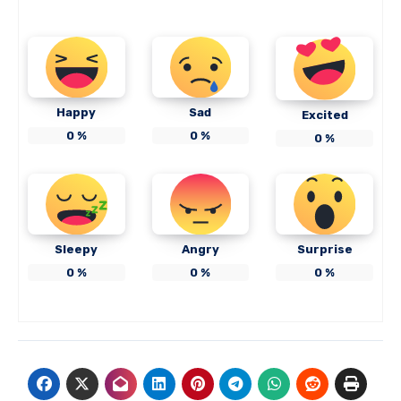
Happy
Sad
Excited
0
%
0
%
0
%
Sleepy
Angry
Surprise
0
%
0
%
0
%