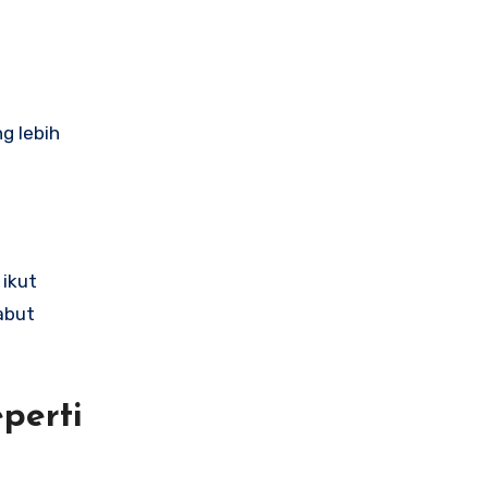
g lebih
 ikut
abut
perti