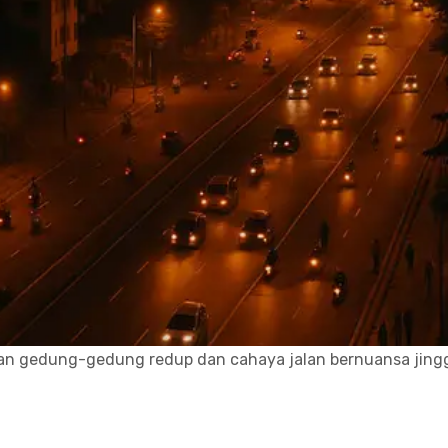
an gedung-gedung redup dan cahaya jalan bernuansa jing