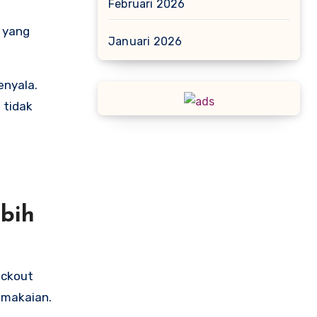
Februari 2026
i yang
Januari 2026
enyala.
 tidak
ebih
ackout
emakaian.