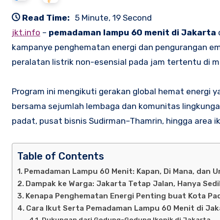
Read Time:
5 Minute, 19 Second
jkt.info
–
pemadaman lampu 60 menit di Jakarta
kampanye penghematan energi dan pengurangan emis
peralatan listrik non-esensial pada jam tertentu di m
Program ini mengikuti gerakan global hemat energi ya
bersama sejumlah lembaga dan komunitas lingkungan
padat, pusat bisnis Sudirman–Thamrin, hingga area i
Table of Contents
Pemadaman Lampu 60 Menit: Kapan, Di Mana, dan 
Dampak ke Warga: Jakarta Tetap Jalan, Hanya Sedi
Kenapa Penghematan Energi Penting buat Kota Pad
Cara Ikut Serta Pemadaman Lampu 60 Menit di Jak
Dukungan dari Gedung-Gedung Ikonik di Jakarta