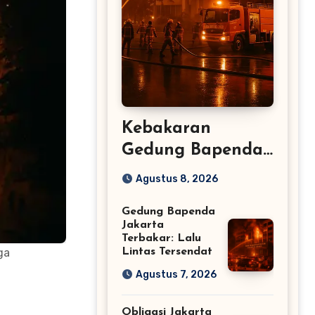
Kebakaran
Gedung Bapenda
DKI: 100 Damkar
Agustus 8, 2026
Dikerahkan –
Gedung Bapenda
Jakarta
Jakarta
Terbakar: Lalu
ga
Lintas Tersendat
Agustus 7, 2026
Obligasi Jakarta