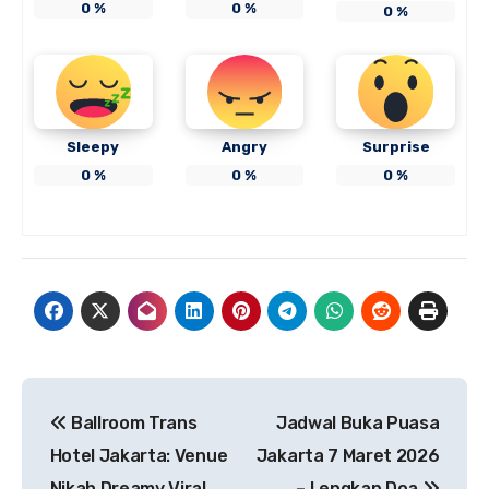
0
%
0
%
0
%
Sleepy
Angry
Surprise
0
%
0
%
0
%
Navigasi
Ballroom Trans
Jadwal Buka Puasa
pos
Hotel Jakarta: Venue
Jakarta 7 Maret 2026
Nikah Dreamy Viral
– Lengkap Doa