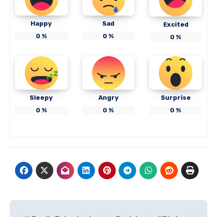
Happy
Sad
Excited
0
%
0
%
0
%
Sleepy
Angry
Surprise
0
%
0
%
0
%
Navigasi