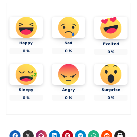
Happy
Sad
Excited
0
%
0
%
0
%
Sleepy
Angry
Surprise
0
%
0
%
0
%