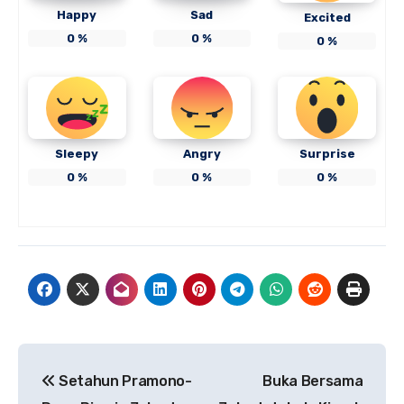
Happy
Sad
Excited
0
%
0
%
0
%
Sleepy
Angry
Surprise
0
%
0
%
0
%
Navigasi
Setahun Pramono-
Buka Bersama
pos