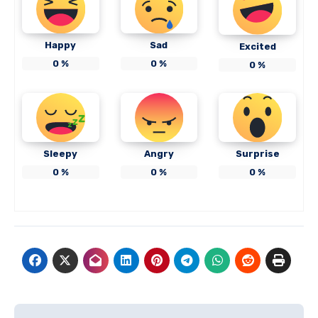
Happy
Sad
Excited
0
%
0
%
0
%
Sleepy
Angry
Surprise
0
%
0
%
0
%
Navigasi