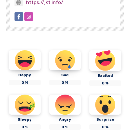
https://jkt.info/
Happy
Sad
Excited
0
%
0
%
0
%
Sleepy
Angry
Surprise
0
%
0
%
0
%