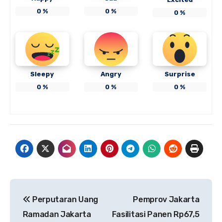
0
%
0
%
0
%
Sleepy
Angry
Surprise
0
%
0
%
0
%
Navigasi
Perputaran Uang
Pemprov Jakarta
pos
Ramadan Jakarta
Fasilitasi Panen Rp67,5