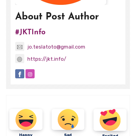
About Post Author
#JKTInfo
jo.teslatoto@gmail.com
https://jkt.info/
Happy
Sad
Excited