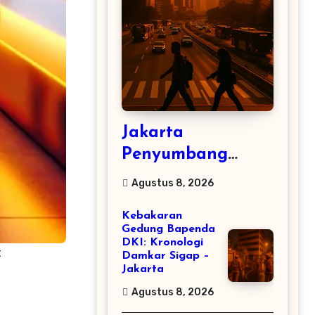
Jakarta
Penyumbang
Pertumbuhan
Agustus 8, 2026
Ekonomi Terbesar
Kebakaran
RI
Gedung Bapenda
DKI: Kronologi
t
Damkar Sigap –
Jakarta
Agustus 8, 2026