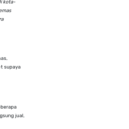
i kota-
 emas
ra
mas,
et supaya
beberapa
gsung jual,