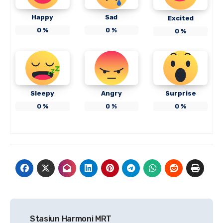
Happy
Sad
Excited
0
%
0
%
0
%
Sleepy
Angry
Surprise
0
%
0
%
0
%
Navigasi
Stasiun Harmoni MRT