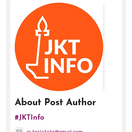
About Post Author
#JKTInfo
jo.teslatoto@gmail.com