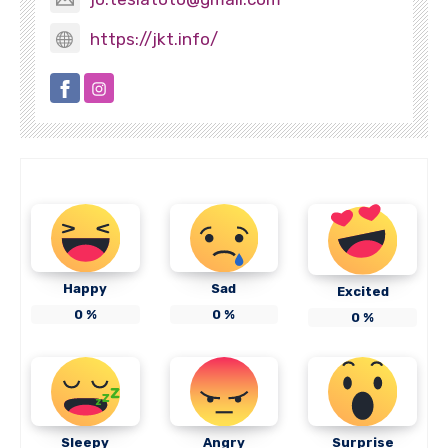
https://jkt.info/
Happy
Sad
Excited
0
%
0
%
0
%
Sleepy
Angry
Surprise