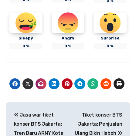
0
%
Sleepy
Angry
Surprise
0
%
0
%
0
%
Navigasi
Jasa war tiket
Tiket konser BTS
pos
konser BTS Jakarta:
Jakarta: Penjualan
Tren Baru ARMY Kota
Ulang Bikin Heboh