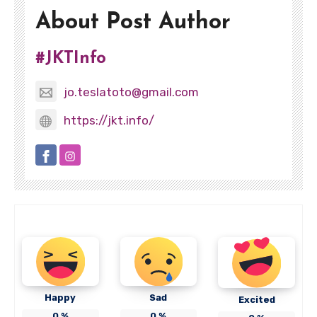
About Post Author
#JKTInfo
jo.teslatoto@gmail.com
https://jkt.info/
Happy
Sad
Excited
0
%
0
%