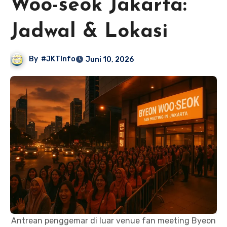
Woo-seok Jakarta:
Jadwal & Lokasi
By
#JKTInfo
Juni 10, 2026
Antrean penggemar di luar venue fan meeting Byeon