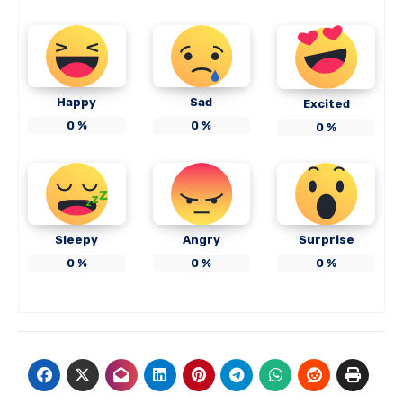
Happy
Sad
Excited
0
%
0
%
0
%
Sleepy
Angry
Surprise
0
%
0
%
0
%