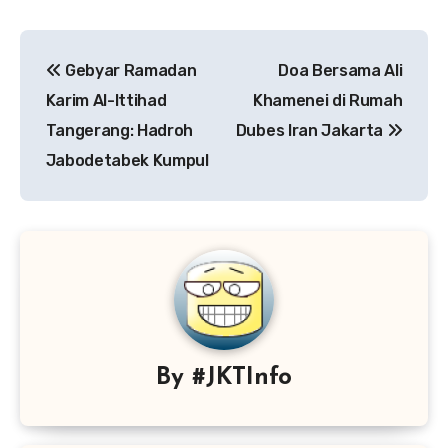
Navigasi
Gebyar Ramadan
Doa Bersama Ali
pos
Karim Al-Ittihad
Khamenei di Rumah
Tangerang: Hadroh
Dubes Iran Jakarta
Jabodetabek Kumpul
By
#JKTInfo