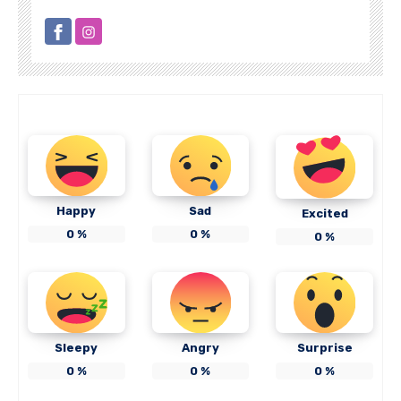
Happy
Sad
Excited
0
%
0
%
0
%
Sleepy
Angry
Surprise
0
%
0
%
0
%