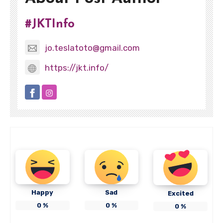
#JKTInfo
jo.teslatoto@gmail.com
https://jkt.info/
Happy
Sad
Excited
0
%
0
%
0
%