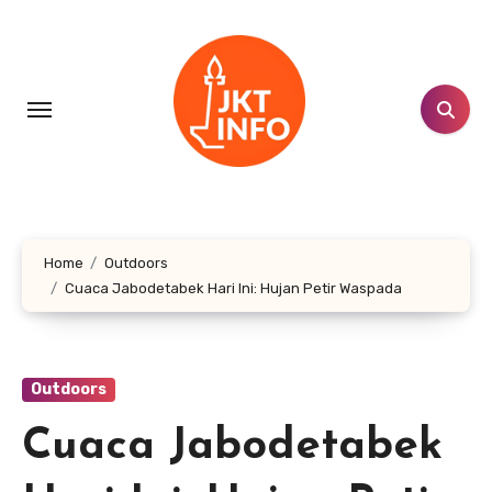
Lewati
ke
konten
Home
Outdoors
Cuaca Jabodetabek Hari Ini: Hujan Petir Waspada
Outdoors
Cuaca Jabodetabek