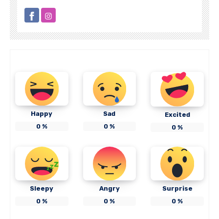
Happy
Sad
Excited
0
%
0
%
0
%
Sleepy
Angry
Surprise
0
%
0
%
0
%