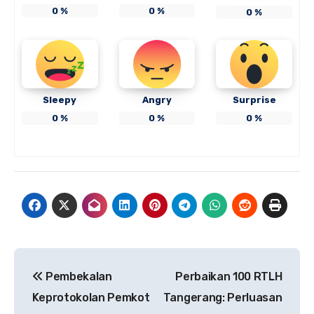
0
%
0
%
0
%
Sleepy
Angry
Surprise
0
%
0
%
0
%
Navigasi
Pembekalan
Perbaikan 100 RTLH
pos
Keprotokolan Pemkot
Tangerang: Perluasan